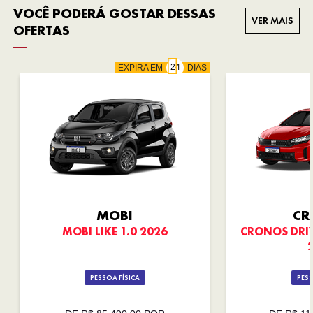
VOCÊ PODERÁ GOSTAR DESSAS
VER MAIS
OFERTAS
EXPIRA EM
DIAS
MOBI
CR
MOBI LIKE 1.0 2026
CRONOS DRIVE
PESSOA FÍSICA
PESS