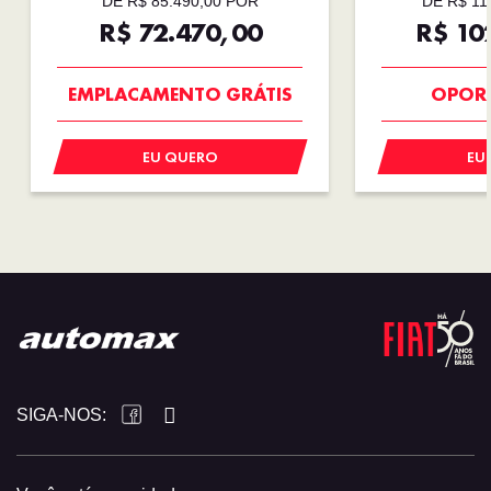
DE R$ 85.490,00 POR
DE R$ 11
R$ 72.470,00
R$ 10
EMPLACAMENTO GRÁTIS
OPOR
EU QUERO
EU
SIGA-NOS: