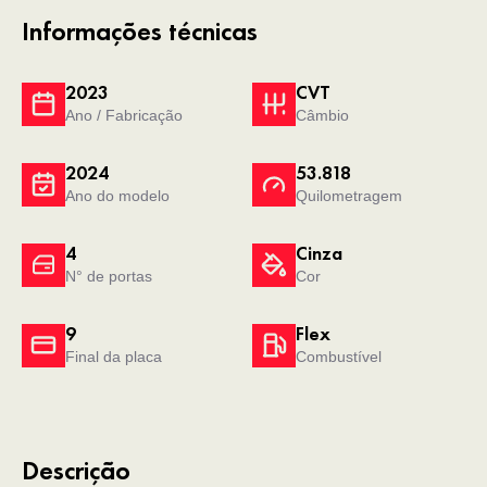
Informações técnicas
2023
CVT
Ano / Fabricação
Câmbio
2024
53.818
Ano do modelo
Quilometragem
4
Cinza
N° de portas
Cor
9
Flex
Final da placa
Combustível
Descrição