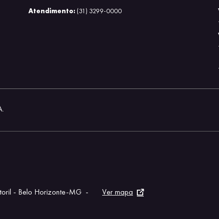
Atendimento:
(31) 3299-0000
A.
storil - Belo Horizonte-MG
-
Ver mapa