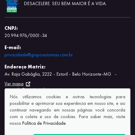
DESACELERE. SEU BEM MAIOR É A VIDA.
CNPJ:
20.994.976/0001-34
E-mail:
privacidade@grupoautomax.com.br
Endereço Matriz:
Av. Raja Gabáglia, 2222 - Estoril - Belo Horizonte-MG
-
Ver mapa
Aviso de Texto Legal
Nós utilizamos cookies e outras tecnologias para
possibilitar e aprimorar sua experiência em nosso site, e ao
continuar navegando em nossas páginas você concorda
com a coleta e uso de cookies. Para saber mais, visite
nossa
Política de Privacidade
.
© Copyright 2026